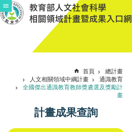
跳到主要內容區塊
進
階
搜
尋
計
首頁
總計畫
畫
人文相關領域中綱計畫
通識教育
說
全國傑出通識教育教師獎遴選及獎勵計
畫
明
中
計畫成果查詢
程
計