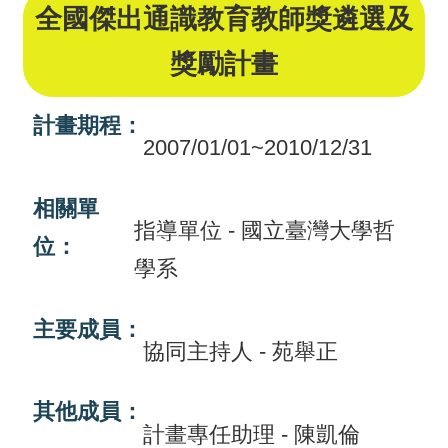
全國傑出通識教育教師獎遴選及
畫
獎勵計畫
計
畫
計畫期程：
申
2007/01/01~2010/12/31
請
相關單
計
指導單位 - 國立臺灣大學哲
畫
位：
學系
成
果
主要成員：
最
協同主持人 - 苑舉正
新
訊
其他成員：
計畫專任助理 - 陳凱倫
息