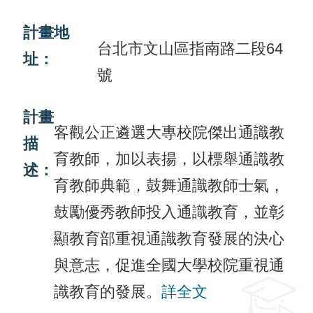
活
計畫地
台北市文山區指南路二段64
動
址：
訊
號
息
計畫
檔
客觀公正遴選大專校院傑出通識教
描
案
育教師，加以表揚，以標舉通識教
述：
下
育教師典範，鼓舞通識教師士氣，
載
鼓勵優秀教師投入通識教育，並彰
相
顯教育部重視通識教育發展的決心
關
與意志，促進全國大學校院重視通
網
站
識教育的發展。
詳全文