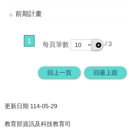
畫
前期計畫
計
畫
申
1
/
3
每頁筆數
請
計
畫
回上一頁
回最上面
成
果
最
更新日期
114-05-29
新
訊
教育部資訊及科技教育司
息