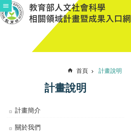
跳到主要內容區塊
進
階
搜
尋
計
首頁
計畫說明
畫
計畫說明
說
明
中
計畫簡介
程
關於我們
計