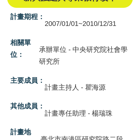
畫
計畫期程：
計
2007/01/01~2010/12/31
畫
申
相關單
承辦單位 - 中央研究院社會學
請
位：
研究所
計
畫
主要成員：
成
計畫主持人 - 瞿海源
果
其他成員：
最
計畫專任助理 - 楊瑞珠
新
訊
計畫地
息
臺北市南港區研究院路二段