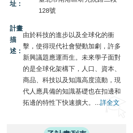
址：
128號
活
動
計畫
訊
由於科技的進步以及全球化的衝
描
息
擊，使得現代社會變動加劇，許多
述：
檔
新興議題應運而生。未來學子面對
案
的是全球化架構下，人口、資本、
下
商品、科技以及知識高度流動，現
載
代人應具備的知識基礎也在扣邊和
相
拓邊的特性下快速擴大。...
詳全文
關
網
站