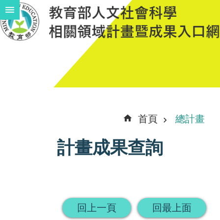
跳到主要內容區塊
進
階
搜
尋
計
首頁
總計畫
畫
計畫成果查詢
說
明
中
程
回上一頁
回最上面
計