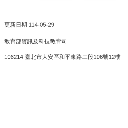
畫
計
更新日期
114-05-29
畫
申
教育部資訊及科技教育司
請
106214 臺北市大安區和平東路二段106號12樓
計
畫
成
果
最
新
訊
息