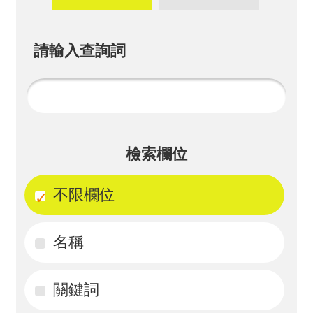
畫
計
請輸入查詢詞
畫
申
請
計
檢索欄位
畫
成
不限欄位
果
名稱
最
新
訊
關鍵詞
息