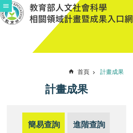
跳到主要內容區塊
進
階
搜
尋
計
首頁
計畫成果
畫
計畫成果
說
明
中
程
簡易查詢
進階查詢
計