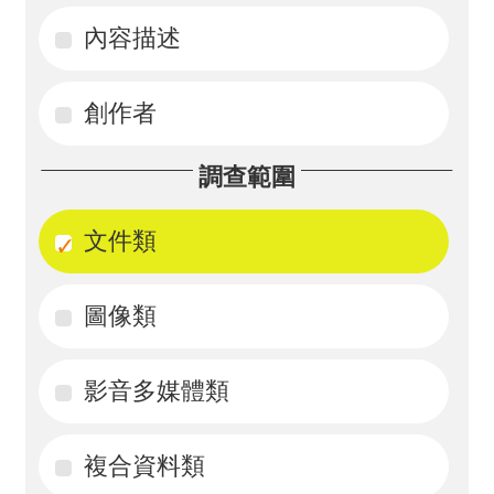
內容描述
活
動
創作者
訊
息
調查範圍
檔
案
文件類
下
載
圖像類
相
影音多媒體類
關
網
站
複合資料類