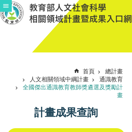
跳到主要內容區塊
進
階
搜
尋
計
首頁
總計畫
畫
人文相關領域中綱計畫
通識教育
說
全國傑出通識教育教師獎遴選及獎勵計
畫
明
中
計畫成果查詢
程
計