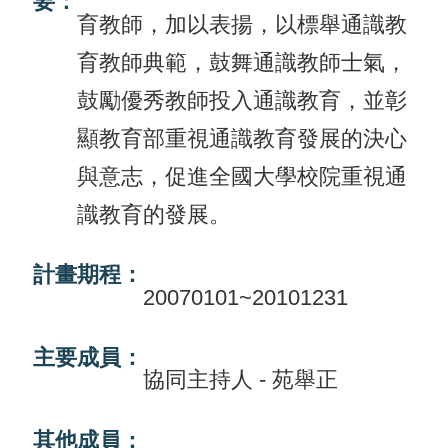
要：
育教師，加以表揚，以標舉通識教
活
育教師典範，鼓舞通識教師士氣，
動
鼓勵優秀教師投入通識教育，並彰
訊
息
顯教育部重視通識教育發展的決心
與意志，促進全國大學校院重視通
檔
識教育的發展。
案
下
計畫期程：
載
20070101~20101231
相
關
主要成員：
協同主持人 - 苑舉正
網
站
其他成員：