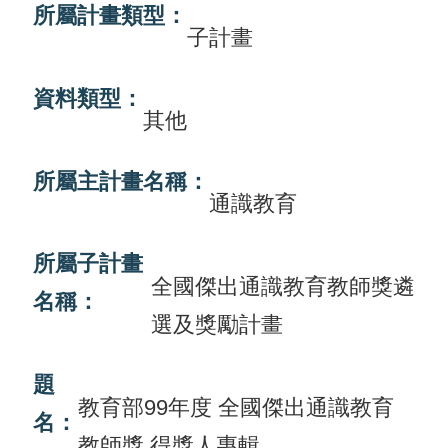
所屬計畫類型：
畫
子計畫
計
資料類型：
畫
其他
申
請
所屬主計畫名稱：
通識教育
計
畫
所屬子計畫
成
全國傑出通識教育教師獎遴
果
名稱：
選及獎勵計畫
最
新
題
教育部99年度 全國傑出通識教育
訊
名：
息
教師獎 得獎人專輯