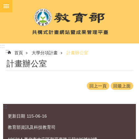
跳到主要內容區塊
進
階
搜
尋
:::
:::
首頁
大學分項計畫
計畫辦公室
計
計畫辦公室
畫
簡
介
回上一頁
回最上面
大
學
分
:::
項
計
更新日期
115-06-16
畫
教育部資訊及科技教育司
聯