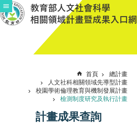
跳到主要內容區塊
進
階
搜
尋
計
首頁
總計畫
畫
人文社科相關領域先導型計畫
說
校園學術倫理教育與機制發展計畫
檢測制度研究及執行計畫
明
中
計畫成果查詢
程
計