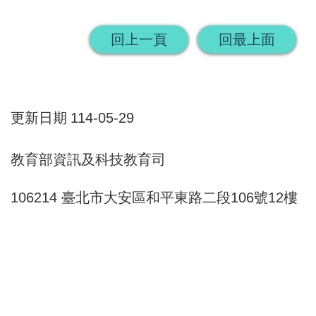
畫
回上一頁
回最上面
計
畫
申
請
更新日期
114-05-29
計
教育部資訊及科技教育司
畫
成
106214 臺北市大安區和平東路二段106號12樓
果
最
新
訊
息