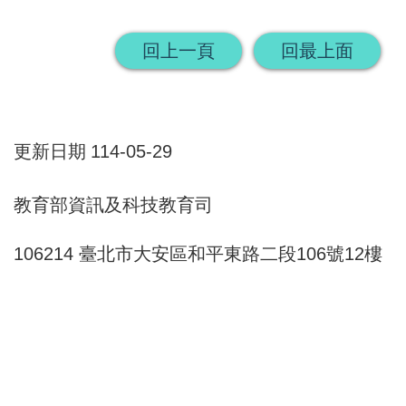
畫
回上一頁
回最上面
計
畫
申
請
更新日期
114-05-29
計
教育部資訊及科技教育司
畫
成
106214 臺北市大安區和平東路二段106號12樓
果
最
新
訊
息