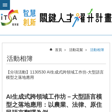
跳到主要內容區塊
進
階
搜
尋
關
首頁
活動花絮
活動相簿
於
活動相簿
本
計
畫
【分項活動】1130530 AI生成式跨領域工作坊-大型語言
公
模型之落地應用
布
欄
AI生成式跨領域工作坊－大型語言模
計
畫
型之落地應用：以農業、法律、原住
平