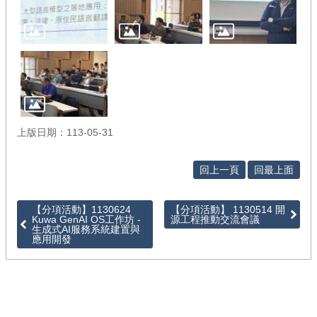
徵
件
/
管
考
回
首
上版日期：113-05-31
頁
網
回上一頁
回最上面
站
導
覽
【分項活動】1130624
【分項活動】 1130514 開
Kuwa GenAI OS工作坊 -
源工程推動交流會議
生成式AI服務系統建置與
應用開發