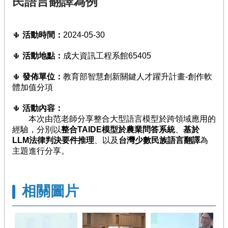
民語言翻譯為例
臺
競
賽
活動時間：
2024-05-30
🌵
/
評
活動地點：
成大資訊工程系館65405
🌵
量
發佈單位：
教育部智慧創新關鍵人才躍升計畫-創作軟
🌵
活
體加值分項
動
花
活動內容：
🌵
絮
本次由范老師分享整合大型語言模型於跨領域應用的
經驗，分別以
整合TAIDE模型於農業問答系統
、
基於
知
LLM法律判決要件推理
、以及
台灣少數民族語言翻譯
為
識
主題進行分享。
地
圖
前
相關圖片
期
計
畫