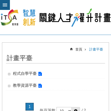
跳到主要內容區塊
進
階
搜
尋
關
首頁
計畫平臺
於
計畫平臺
本
計
畫
程式自學平臺
公
布
教學資源平臺
欄
計
畫
1
平
每頁筆數
/
2