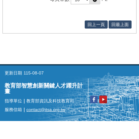
臺
競
賽
回上一頁
回最上面
/
評
量
活
動
花
絮
更新日期
115-08-07
知
教育部智慧創新關鍵人才躍升計
識
畫
地
指導單位
｜
教育部資訊及科技教育司
圖
服務信箱
｜
contact@itsa.org.tw
前
期
計
畫