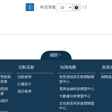
1
每頁筆數
/
2
關閉
活動花絮
知識地圖
資源
智慧創新
活動相簿
智慧感知與互動體驗聯
相關連
作競賽
盟中心
計畫影片
校院程
電商金融科技聯盟中心
採訪報導
戰賽
大數據分析聯盟中心
自我評
文化創意與多媒體聯盟
中心