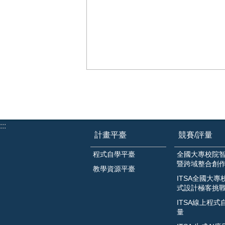
:::
計畫平臺
競賽/評量
程式自學平臺
全國大專校院
暨跨域整合創
教學資源平臺
ITSA全國大專
式設計極客挑
ITSA線上程式
量