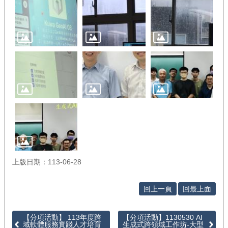
徵
件
/
管
考
回
首
頁
網
站
導
覽
上版日期：113-06-28
回上一頁
回最上面
【分項活動】 113年度跨
【分項活動】1130530 AI
域軟體服務實踐人才培育
生成式跨領域工作坊-大型