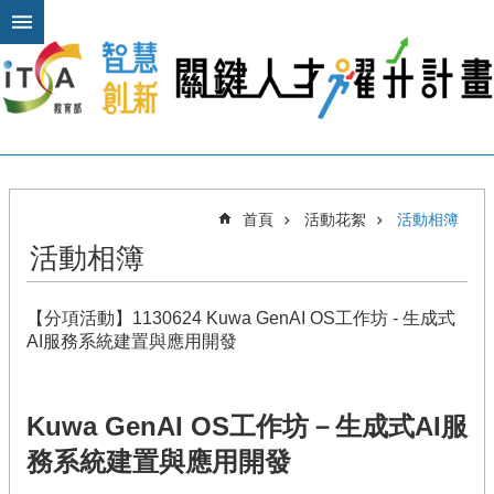
跳到主要內容區塊
進
階
搜
尋
關
首頁
活動花絮
活動相簿
於
活動相簿
本
計
畫
【分項活動】1130624 Kuwa GenAI OS工作坊 - 生成式
公
AI服務系統建置與應用開發
布
欄
Kuwa GenAI OS工作坊－生成式AI服
計
畫
務系統建置與應用開發
平