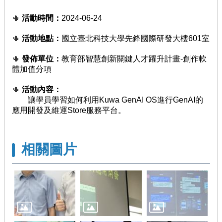
臺
活動時間：
2024-06-24
🌵
競
賽
活動地點：
國立臺北科技大學先鋒國際研發大樓601室
🌵
/
評
發佈單位：
教育部智慧創新關鍵人才躍升計畫-創作軟
🌵
量
體加值分項
活
活動內容：
🌵
動
讓學員學習如何利用Kuwa GenAI OS進行GenAI的
花
應用開發及維運Store服務平台。
絮
知
識
相關圖片
地
圖
前
期
計
畫