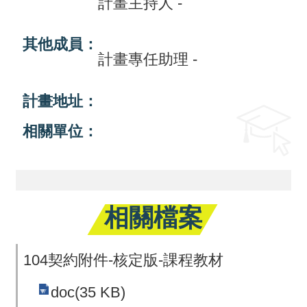
計畫主持人 -
活
其他成員：
動
計畫專任助理 -
訊
息
計畫地址：
檔
相關單位：
案
下
載
相關檔案
相
關
104契約附件-核定版-課程教材
網
站
doc(35 KB)