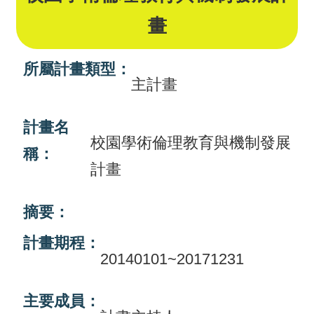
畫
畫
計
畫
所屬計畫類型：
主計畫
申
請
計畫名
校園學術倫理教育與機制發展
計
稱：
畫
計畫
成
果
摘要：
計畫期程：
最
20140101~20171231
新
訊
主要成員：
息