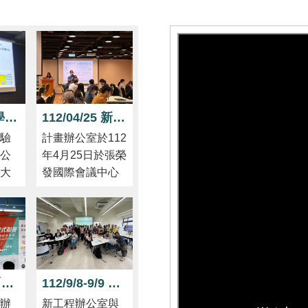
111/09/07 學系課程串接與精進之實踐經驗分享交流
112/04/25 新工程第二期計畫啟動會議暨團隊增能工作坊
驗
計畫辦公室於112
公
年4月25日於張榮
大
發國際會議中心
系
辦理「第二期計
師
畫啟動會議暨苗
圃工作坊-課程優
其
化四部曲」，含
串
教育部資科司、
設
總辦公室團隊、
112/07/18「112年度產學交流—第三屆臺灣盃學生方程式聯賽」
112/9/8-9/9 教學增能工作坊【工程領域課程導入設計思考與學習成果導向評量策略】
動
審查委員、獲補
辦
新工程辦公室與