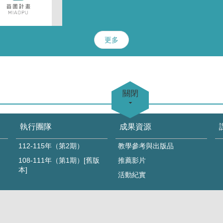
午為苗圃計畫辦
理之進階教師工
作坊，會場氣氛
熱絡，由臺北醫
更多
學大學王明旭主
任、臺北醫學大
學邱佳慧主任帶
領大家，透過共
關閉
同對話、修正優
化、分享交流的
過程，讓與會教
執行團隊
成果資源
師了解苗圃工作
112-115年（第2期）
教學參考與出版品
坊概念，及協助
108-111年（第1期）[舊版
推薦影片
目標校準與工坊
本]
活動紀實
優化。