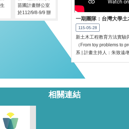
踐
助團隊共88人與
生
苗圃計畫辦公室
並
會交流。活動上
於112/9/8-9/9 辦
進
午為啟動會議，
一期團隊：台灣大學土
在麗寶
理2日教學增能工
問
由計畫辦公室團
辦
作坊，主題為
115-05-28
隊與各校執行團
學交
「工程教育導入
隊分享第一期成
新土木工程教育方法實驗
灣
設計思考與學習
果，並說明本期
（From toy problems
聯
成果導向教學策
計畫理念、目
系 | 計畫主持人：朱致遠
計
略」，希望對於
標、重要時程及
供
團隊教師最需協
行政注意事項，
流
助的設計思考及
由於本期與苗圃
教學評量有所幫
計畫合作強調在
助。兩天共34位
課程中導入設計
教師參與。
相關連結
思考的方式，啟
動會議中亦請苗
圃計畫辦公室為
團隊說明設計思
考執行重點。下