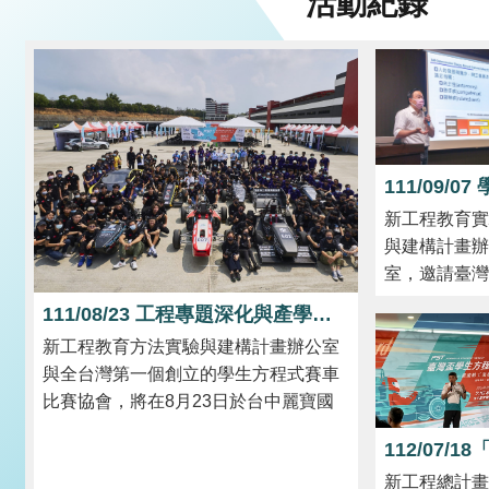
活動紀錄
新工程教育實
與建構計畫辦
室，邀請臺灣
學土木工程學
111/08/23 工程專題深化與產學鏈結觀摩交流會
的二門課程教
新工程教育方法實驗與建構計畫辦公室
與成效研究成
與全台灣第一個創立的學生方程式賽車
員，共同分享
比賽協會，將在8月23日於台中麗寶國
執行專業課程
際賽車場，共同舉辦『第二屆臺灣盃學
接的教學架構
生方程式聯賽暨工程專題深化與產學鏈
計、教與學活
新工程總計畫
結觀摩交流會』。第二屆臺灣盃學生方