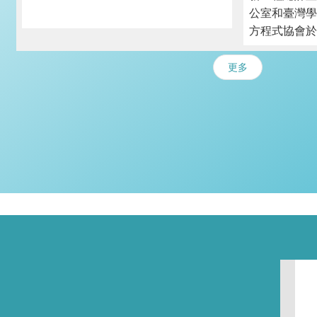
呼應搭配之實
公室和臺灣學
程式聯賽除了有7所學生車隊組成來進行
過程與成果，
方程式協會於
比賽，個隊伍包含中興、成大、台大、
和現場與會者
112/07/18
台科大、北科大、屏科大、陽明交大學
行意見交流和
國際賽車場合
生車隊，而高科大阿波羅太陽能車隊及
更多
題討論。
「112年度產
清大賽車工廠則以展演形式與會。工程
流—第三屆臺
專題深化與產學鏈結觀摩交流會，除了
盃學生方程式
有12所執行計畫團隊包含臺大土木、南
賽」，除推廣
臺電子、南臺化材、陽明交大機械、中
畫理念，亦提
興土木等；活動現場也有業界廠商來參
團隊與業界交
與本次活動。本次工程專題深化與產學
機會。
鏈結觀摩之交流會參與人數共有82位。