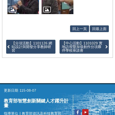
徵
件
/
管
考
回上一頁
回最上面
回
【分項活動】1101126 網
【中心活動】1101029 實
首
站設計與開發分享教師研
地訪視暨加值創作分項夥
頁
習
伴學校座談會
網
站
導
覽
更新日期
115-08-07
教育部智慧創新關鍵人才躍升計
畫
指導單位
｜
教育部資訊及科技教育司