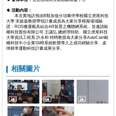
臺
🌵
活動內容：
競
本次實地訪視由B類加值分項夥伴學校國立虎尾科技
賽
大學 宋啟嘉教授帶領計畫成員為大家分享模擬場域驗
/
評
證：ROS搬運載具結合AR裝置之機聯網系統，並邀請歐
量
權科技股份有限公司 王議弘 總經理特助、國立虎尾科技
大學資訊工程系 許永和 特聘教授為大家分享AutoCam歐
活
權科技中小企業SMB系統軟體導入之成功經驗分享、桌
動
球精準運動科技計畫成果分享。
花
絮
相關圖片
知
識
地
圖
前
期
計
畫