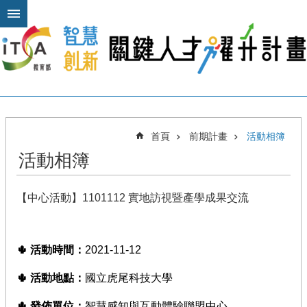
跳到主要內容區塊
進
階
搜
尋
關
首頁
前期計畫
活動相簿
於
活動相簿
本
計
畫
【中心活動】1101112 實地訪視暨產學成果交流
公
布
欄
🌵
活動時間：
2021-11-12
計
🌵
活動地點：
國立虎尾科技大學
畫
平
🌵
發佈單位：
智慧感知與互動體驗聯盟中心