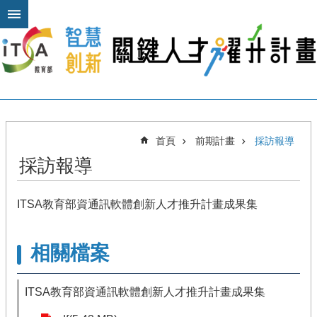
跳到主要內容區塊
進
階
搜
尋
關
首頁
前期計畫
採訪報導
於
採訪報導
本
計
畫
ITSA教育部資通訊軟體創新人才推升計畫成果集
公
布
相關檔案
欄
計
畫
ITSA教育部資通訊軟體創新人才推升計畫成果集
平