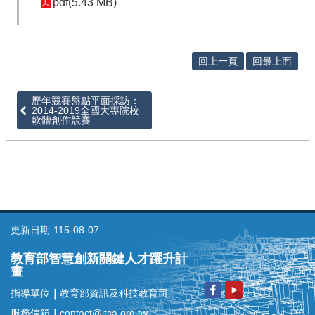
pdf(5.43 MB)
臺
競
賽
/
回上一頁
回最上面
評
量
歷年競賽盤點平面採訪：
2014-2019全國大專院校
活
軟體創作競賽
動
花
絮
知
識
地
圖
更新日期
115-08-07
前
教育部智慧創新關鍵人才躍升計
期
畫
計
指導單位
｜
教育部資訊及科技教育司
畫
服務信箱
｜
contact@itsa.org.tw