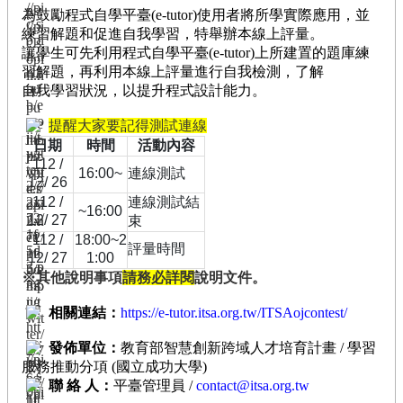
臺
為鼓勵程式自學平臺(e-tutor)使用者將所學實際應用，並
練習解題和促進自我學習，特舉辦本線上評量。
競
讓學生可先利用程式自學平臺(e-tutor)上所建置的題庫練
賽
習解題，再利用本線上評量進行自我檢測，了解
/
自我學習狀況，以提升程式設計能力。
評
量
提醒大家要記得測試連線
活
日期
時間
活動內容
動
112 /
16:00~
連線測試
12/ 26
花
絮
112 /
連線測試
結
~16:00
12/ 27
束
知
112 /
18:00~2
評量時間
識
12/ 27
1:00
地
※其他說明事項
請務必詳閱
說明文件。
圖
相關連結：
https://e-tutor.itsa.org.tw/ITSAojcontest/
前
期
發佈單位：
教育部智慧創新跨域人才培育計畫 / 學習
計
服務推動分項 (國立成功大學)
畫
聯 絡 人：
平臺管理員 /
contact@itsa.org.tw