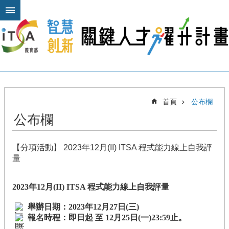
跳到主要內容區塊
進
階
搜
尋
關
首頁
公布欄
於
公布欄
本
計
畫
【分項活動】 2023年12月(II) ITSA 程式能力線上自我評
公
量
布
欄
2023
年12月(II) ITSA 程式能力線上自我評量
計
舉辦日期：2023年12月27日(三)
畫
報名時程：即日起 至 12月25日(一)23:59止。
平