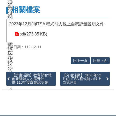
徵
相關檔案
件
/
管
2023年12月(II)ITSA 程式能力線上自我評量說明文件
考
pdf(273.85 KB)
回
首
上版日期：112-12-11
頁
網
回上一頁
回最上面
站
導
【計畫活動】教育部智慧
【分項活動】 2023年12
覽
創新關鍵人才躍升計
月(I) ITSA 程式能力線上
畫-113年度啟動說明會
自我評量