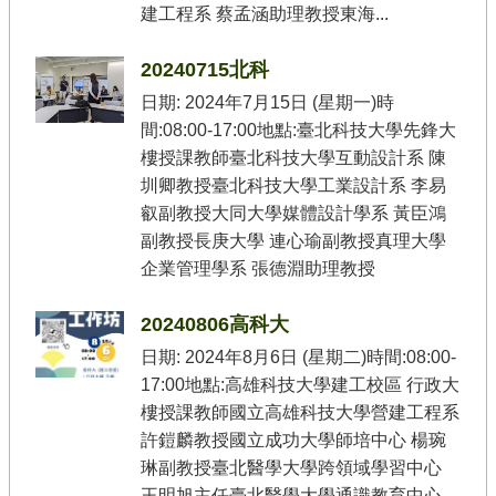
建工程系 蔡孟涵助理教授東海...
相
關
20240715北科
辦
法
日期: 2024年7月15日 (星期一)時
間:08:00-17:00地點:臺北科技大學先鋒大
教
樓授課教師臺北科技大學互動設計系 陳
練
圳卿教授臺北科技大學工業設計系 李易
授
證
叡副教授大同大學媒體設計學系 黃臣鴻
流
副教授長庚大學 連心瑜副教授真理大學
程
企業管理學系 張德淵助理教授
E
N
20240806高科大
C
日期: 2024年8月6日 (星期二)時間:08:00-
o
n
17:00地點:高雄科技大學建工校區 行政大
t
樓授課教師國立高雄科技大學營建工程系
e
n
許鎧麟教授國立成功大學師培中心 楊琬
t
琳副教授臺北醫學大學跨領域學習中心
王明旭主任臺北醫學大學通識教育中心