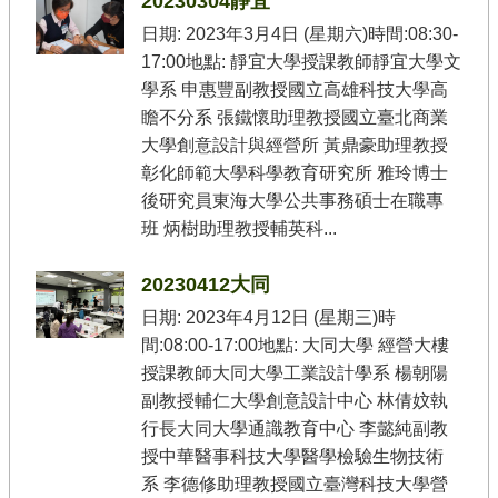
20230304靜宜
練
日期: 2023年3月4日 (星期六)時間:08:30-
團
17:00地點: 靜宜大學授課教師靜宜大學文
夥
學系 申惠豐副教授國立高雄科技大學高
伴
瞻不分系 張鐵懷助理教授國立臺北商業
學
大學創意設計與經營所 黃鼎豪助理教授
校
彰化師範大學科學教育研究所 雅玲博士
苗
後研究員東海大學公共事務碩士在職專
圃
班 炳樹助理教授輔英科...
聯
盟
20230412大同
活
日期: 2023年4月12日 (星期三)時
動
間:08:00-17:00地點: 大同大學 經營大樓
成
授課教師大同大學工業設計學系 楊朝陽
果
副教授輔仁大學創意設計中心 林倩妏執
公
行長大同大學通識教育中心 李懿純副教
版
授中華醫事科技大學醫學檢驗生物技術
教
系 李德修助理教授國立臺灣科技大學營
材