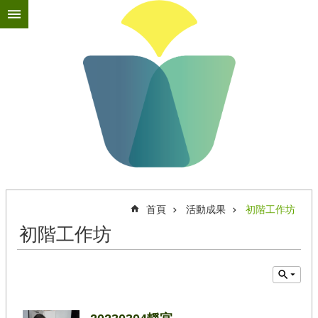
跳到主要內容區塊
進
階
搜
尋
最
新
消
息
首頁
活動成果
初階工作坊
關
於
初階工作坊
苗
圃
苗
圃
教