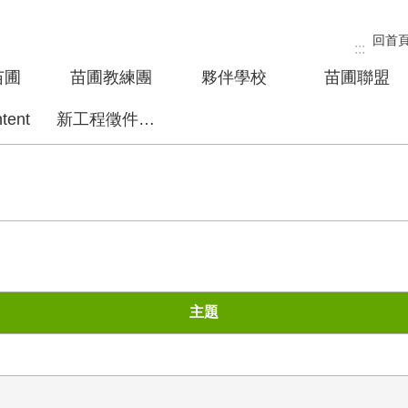
回首
:::
苗圃
苗圃教練團
夥伴學校
苗圃聯盟
tent
新工程徵件專區
主題