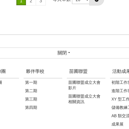
1
2
3
關閉
練團
夥伴學校
苗圃聯盟
活動成
團
第一期
苗圃聯盟成立大會
初階工作
影片
第二期
進階工作
苗圃聯盟成立大會
第三期
XY 型工
相關資訊
第四期
儲備教練
AB 類交
成果展