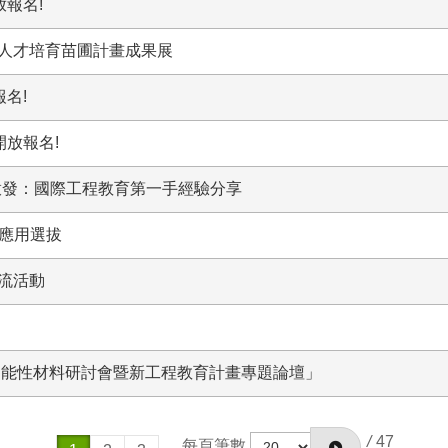
放報名!
人才培育苗圃計畫成果展
報名!
開放報名!
鏡與啟發：國際工程教育第一手經驗分享
百業應用選拔
流活動
24年功能性材料研討會暨新工程教育計畫專題論壇」
/
47
每頁筆數