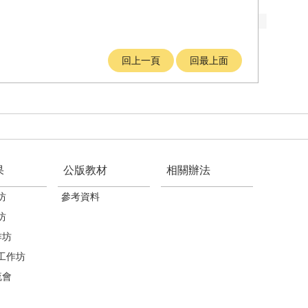
回上一頁
回最上面
果
公版教材
相關辦法
坊
參考資料
坊
作坊
工作坊
流會