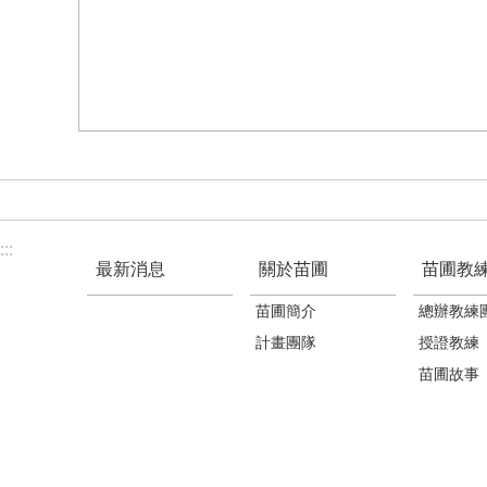
:::
最新消息
關於苗圃
苗圃教
苗圃簡介
總辦教練
計畫團隊
授證教練
苗圃故事