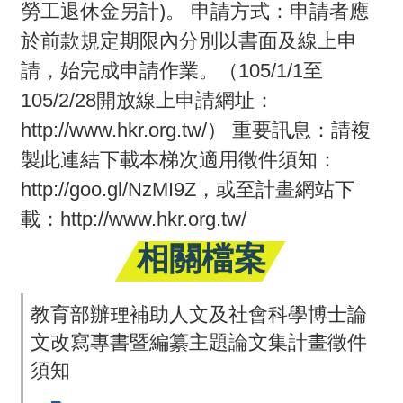
勞工退休金另計)。 申請方式：申請者應
回
於前款規定期限內分別以書面及線上申
首
請，始完成申請作業。（105/1/1至
頁
105/2/28開放線上申請網址：
http://www.hkr.org.tw/） 重要訊息：請複
網
製此連結下載本梯次適用徵件須知：
站
http://goo.gl/NzMI9Z，或至計畫網站下
導
載：http://www.hkr.org.tw/
覽
相關檔案
教育部辦理補助人文及社會科學博士論
文改寫專書暨編纂主題論文集計畫徵件
須知