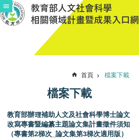
跳到主要內容區塊
進
階
搜
尋
計
首頁
檔案下載
畫
檔案下載
說
明
教育部辦理補助人文及社會科學博士論文
中
改寫專書暨編纂主題論文集計畫徵件須知
程
（專書第2梯次_論文集第3梯次適用版）
計