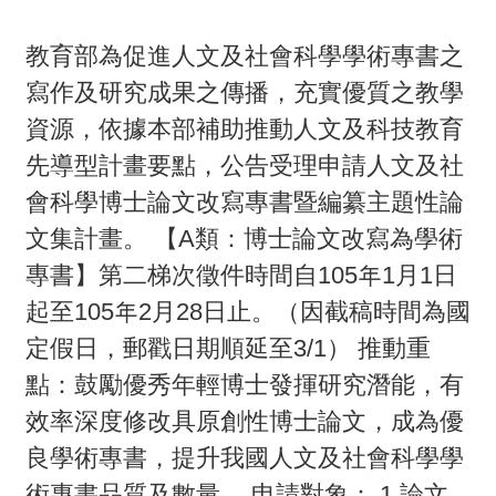
畫
教育部為促進人文及社會科學學術專書之
計
寫作及研究成果之傳播，充實優質之教學
畫
資源，依據本部補助推動人文及科技教育
申
先導型計畫要點，公告受理申請人文及社
請
會科學博士論文改寫專書暨編纂主題性論
計
文集計畫。 【A類：博士論文改寫為學術
畫
專書】第二梯次徵件時間自105年1月1日
成
起至105年2月28日止。（因截稿時間為國
果
定假日，郵戳日期順延至3/1） 推動重
點：鼓勵優秀年輕博士發揮研究潛能，有
最
新
效率深度修改具原創性博士論文，成為優
訊
良學術專書，提升我國人文及社會科學學
息
術專書品質及數量。 申請對象： 1.論文