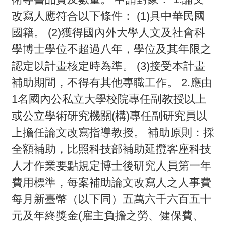
改寫人應符合以下條件： (1)具中華民國
活
國籍。 (2)獲得國內外大學人文及社會科
動
學博士學位不超過八年，學位及其年限之
訊
認定以計畫核定時為準。 (3)接受本計畫
息
補助期間，不得有其他專職工作。 2.應由
檔
1名國內公私立大學校院專任副教授以上
案
或公立學術研究機關(構)專任副研究員以
下
上擔任論文改寫指導教授。 補助原則：採
載
全額補助，比照科技部補助延攬客座科技
相
人才作業要點規定博士後研究人員第一年
關
費用標準，每案補助論文改寫人之人事費
網
每月新臺幣（以下同）五萬六千六百五十
站
元及年終獎金(雇主負擔之勞、健保費、