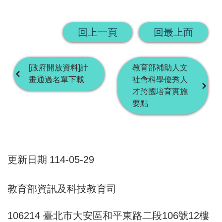
畫
回上一頁
回最上面
計
畫
申
[政府開放資料]計
教育部補助人文
請
畫通過名單下載
社會科學優秀人
才跨國培育實施
計
要點
畫
成
果
更新日期
114-05-29
最
新
教育部資訊及科技教育司
訊
106214 臺北市大安區和平東路二段106號12樓
息