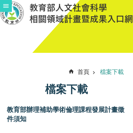
跳到主要內容區塊
進
階
搜
尋
計
首頁
檔案下載
畫
檔案下載
說
明
教育部辦理補助學術倫理課程發展計畫徵
中
件須知
程
計