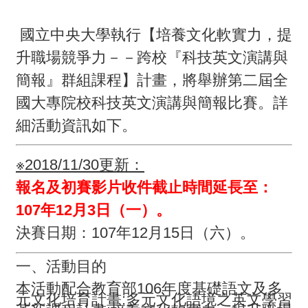
畫
國立中央大學執行【培養文化軟實力，提
計
升職場競爭力－－跨校『科技英文演講與
畫
簡報』群組課程】計畫，將舉辦第二屆全
申
國大專院校科技英文演講與簡報比賽。詳
請
細活動資訊如下。
計
畫
※2018/11/30更新：
成
報名及初賽影片收件截止時間延長至：
果
107年12月3日（一）。
決賽日期：107年12月15日（六）。
最
新
一、活動目的
訊
本活動配合教育部106年度基礎語文及多
元文化培育計畫:多元文化語境之英文學習
息