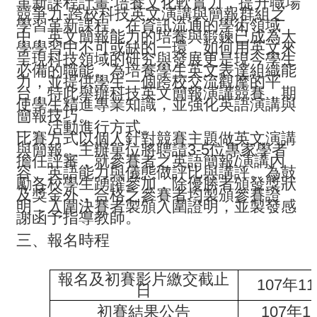
革新課程計畫:培養文化軟實力，提升職場
競爭力-跨校科技英文演講與簡報群組之
學習革新課程。
在資訊流通的學術領域
活
中，英文簡報能力的培養與鍛鍊已成為大
學學習中不可或缺的一環，如何用英文來
動
呈現科技領域的研究與發展更是現今學生
必備的職能。為培養學生英文表達組織能
訊
力，並提供學生一個跨校交流觀摩的平
台，特此舉辦科技英文簡報演講競賽，期
息
使學生精進專業知識，並強化英語演講與
簡報技巧。
二、活動進行方式
檔
比賽方式以個人針對競賽主題做英文演講
與簡報。主辦單位將聘請3-5位專家學者
案
擔任評審，就參賽者之英語簡報/演講
內
容、英語能力與儀態做評比與講評。為鼓
下
勵各校學生踴躍參加，除優勝者頒發獎狀
及獎金外，合格之參賽者均製頒參賽證
載
明，入圍決賽者製頒入圍證明，並製發感
謝函予指導教師。
相
三、報名時程
關
網
報名及初賽影片繳交截止
107年1
日
站
初賽結果公告
107年