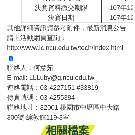
決賽資料繳交期限
107年1
回
決賽日期
107年1
首
其他詳細資訊請參考附件，最新消息公告
頁
請上活動網頁查詢：
網
http://www.lc.ncu.edu.tw/tech/index.html
站
導
聯絡人：何意茹
覽
E-mail: LLLuby@g.ncu.edu.tw
連絡電話：03-4227151 #33819
傳真號碼：03-4255384
聯絡地址：32001 桃園市中壢區中大路
300號‧綜教館119-3室
相關檔案