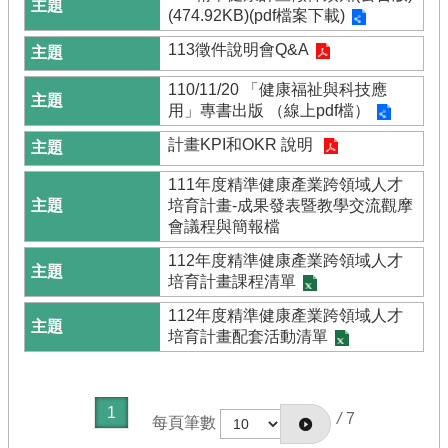
據
(474.92KB)(pdf檔案下載)
113徵件說明會Q&A
重
點
110/11/20 「健康福祉與科技應
目
用」專書出版 （線上pdf檔）
標
計畫KPI和OKR 說明
計
畫
111年度精準健康產業跨領域人才
內
培育計畫-成果發表暨教學交流觀摩
容
會議程與簡報檔
計
112年度精準健康產業跨領域人才
畫
培育計畫課程清單
架
構
112年度精準健康產業跨領域人才
培育計畫配套活動清單
計
畫
辦
1
公
/
7
每頁筆數
室