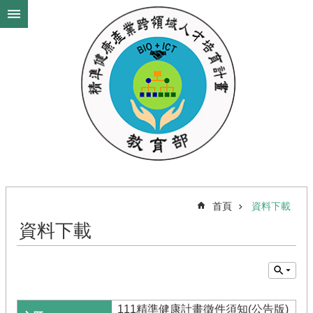
跳到主要內容區塊
進
階
搜
尋
最
新
消
息
首頁
資料下載
計
畫
資料下載
背
景
政
策
依
111精準健康計畫徵件須知(公告版)