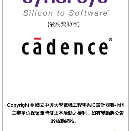
廣
配
套
活
動
計
畫
成
果
相
關
連
結
及
下
Copyright © 國立中興大學電機工程學系IC設計競賽小組
載
主辦單位保留隨時修正本活動之權利，如有變動將公告
於活動網站。
回
首