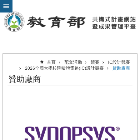
跳到主要內容區塊
進
階
搜
尋
關
首頁
配套活動
競賽
IC設計競賽
於
2026全國大學校院積體電路(IC)設計競賽
贊助廠商
計
贊助廠商
畫
模
組
教
材
課
程
推