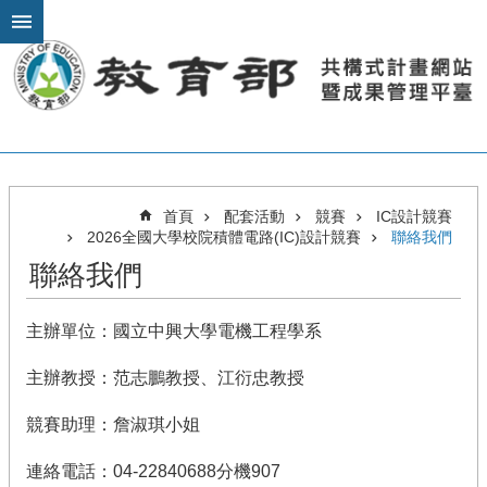
跳到主要內容區塊
進
階
搜
尋
關
首頁
配套活動
競賽
IC設計競賽
於
2026全國大學校院積體電路(IC)設計競賽
聯絡我們
計
聯絡我們
畫
模
主辦單位：國立中興大學電機工程學系
組
教
主辦教授：范志鵬教授、江衍忠教授
材
課
競賽助理：詹淑琪小姐
程
推
連絡電話：04-22840688分機907