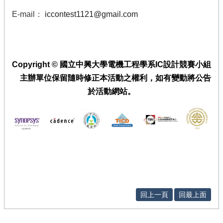
廣
E-mail
：
iccontest1121@gmail.com
配
套
活
動
Copyright © 國立中興大學電機工程學系IC設計競賽小組
計
主辦單位保留隨時修正本活動之權利，如有變動將公告
畫
於活動網站。
成
果
相
關
連
結
及
下
載
回上一頁
回最上面
回
首