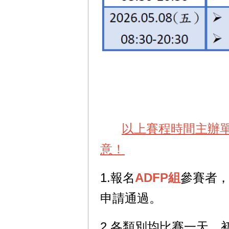
以上賽程時間主辦
意！
1.報名
ADFP組
參賽者
申請通過。
2.各類別均比賽一天