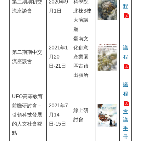
第二期期初交
2020年9
科學院
程
流座談會
月1日
北棟3樓
大演講
廳
臺南文
2021年1
化創意
議
第二期期中交
月20
產業園
程
流座談會
日-21日
區古蹟
出張所
議
程
UFO高等教育
前瞻研討會－
2021年7
線上研
會
引領科技發展
月14
討會
議
的人文社會觀
日-15日
手
點
冊