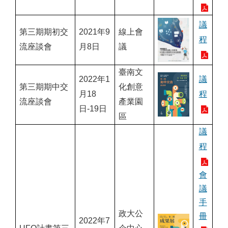
議
第三期期初交
2021年9
線上會
程
流座談會
月8日
議
臺南文
2022年1
議
第三期期中交
化創意
月18
程
流座談會
產業園
日-19日
區
議
程
會
議
手
政大公
冊
2022年7