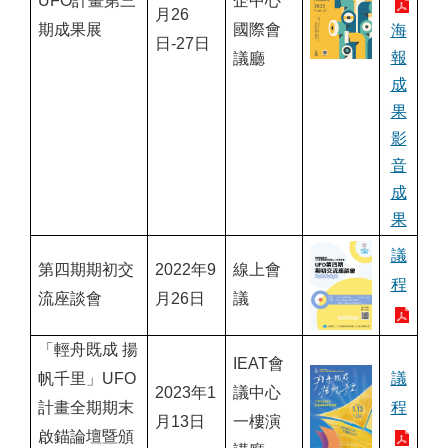
UFO計畫第三
企中心
月26
期成果展
國際會
海
日-27日
議廳
報
成
果
影
音
成
果
議
第四期期初交
2022年9
線上會
程
流座談會
月26日
議
「輕舟既成 揚
IEAT會
帆千里」UFO
議
2023年1
議中心
計畫全期期末
程
月13日
一樓演
啟錨論壇暨頒