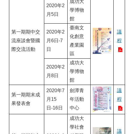
成功大
2020年2
學博物
月5日
館
臺南文
第一期期中交
2020年2
議
化創意
流座談會暨國
月6日-7
程
產業園
際交流活動
日
區
成功大
2020年2
學博物
月8日
館
2020年7
劍潭青
議
第一期期末成
月15
年活動
程
果發表會
日-16日
中心
成功大
學社會
議