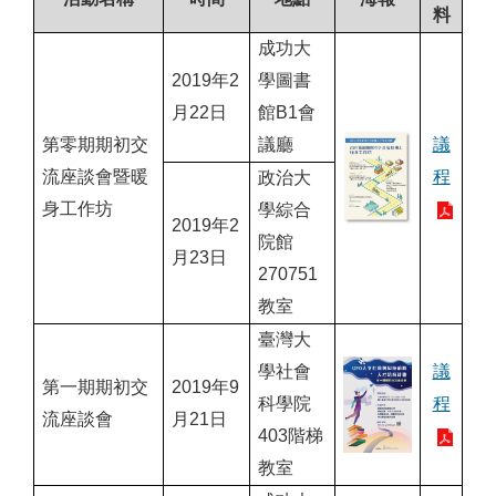
料
成功大
2019年2
學圖書
月22日
館B1會
第零期期初交
議廳
議
流座談會暨暖
程
政治大
身工作坊
學綜合
2019年2
院館
月23日
270751
教室
臺灣大
學社會
議
第一期期初交
2019年9
科學院
程
流座談會
月21日
403階梯
教室