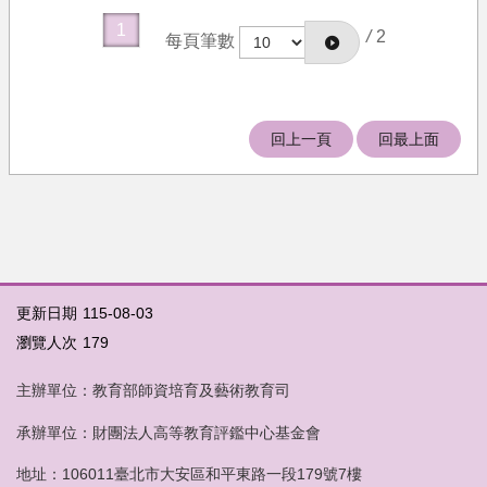
果
1
/
2
每頁筆數
文
件
下
載
回上一頁
回最上面
培
育
機
構
相
關
更新日期
115-08-03
法
瀏覽人次
規
179
關
主辦單位：教育部師資培育及藝術教育司
於
我
承辦單位：財團法人高等教育評鑑中心基金會
們
地址：106011臺北市大安區和平東路一段179號7樓