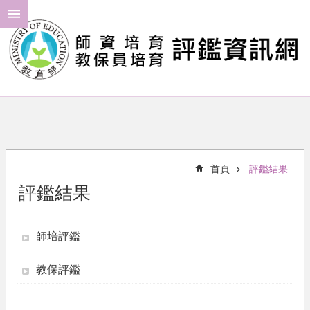
跳到主要內容區塊
進
階
搜
尋
最
新
消
首頁
評鑑結果
息
評鑑結果
年
度
計
師培評鑑
畫
教保評鑑
評
鑑
結