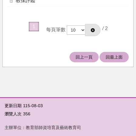
教保評鑑
果
文
件
1
下
/
2
每頁筆數
載
培
育
回上一頁
回最上面
機
構
相
關
法
規
更新日期
115-08-03
關
於
瀏覽人次
356
我
們
主辦單位：教育部師資培育及藝術教育司