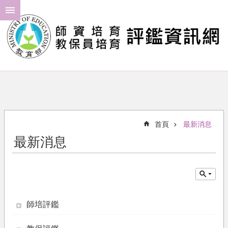
跳到主要內容區塊
進
階
搜
尋
最
新
消
首頁
最新消息
息
最新消息
年
度
計
畫
評
師培評鑑
鑑
結