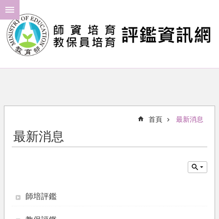
跳到主要內容區塊
進
階
搜
尋
最
新
消
首頁
最新消息
息
最新消息
年
度
計
畫
評
師培評鑑
鑑
結