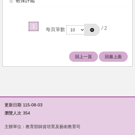
教保評鑑
果
文
件
1
下
/
2
每頁筆數
載
培
育
回上一頁
回最上面
機
構
相
關
法
規
更新日期
115-08-03
關
於
瀏覽人次
354
我
們
主辦單位：教育部師資培育及藝術教育司