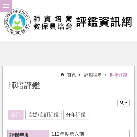
跳到主要內容區塊
進
階
搜
尋
最
新
消
首頁
評鑑結果
師培評鑑
息
師培評鑑
年
度
計
畫
全部
自辦/自訂評鑑
分年評鑑
評
鑑
112年度第六期
結