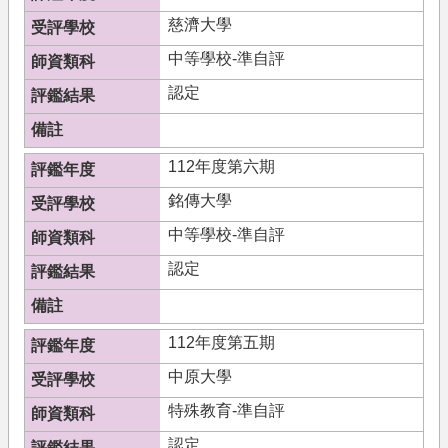
果
慈濟大學
文
中等學校-準自評
件
下
認定
載
培
112年度第六期
育
機
銘傳大學
構
中等學校-準自評
相
認定
關
法
規
112年度第五期
關
於
中原大學
我
特殊教育-準自評
們
認定