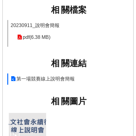
報
相關檔案
名
得
20230911_說明會簡報
獎
名
pdf(6.38 MB)
單
競
賽
相關連結
Q
&
A
第一場競賽線上說明會簡報
聯
絡
相關圖片
我
們
相
關
資