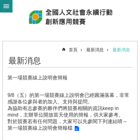
跳到主要內容區塊
進
階
搜
尋
首頁
最新消息
最新消息
最新消息
最
新
第一場競賽線上說明會簡報
消
息
9/8（五）的第一場競賽線上說明會已經圓滿落幕，非常
競
感謝各位參與者的加入、支持與提問。
賽
為協助有志參賽的夥伴們將競賽相關的資訊keep in
須
mind，主辦單位開放當天使用的簡報，供大家參考。
知
對於競賽若有任何問題，大家可以先參閱下列連結唷～
第一場競賽線上說明會簡報檔
競
賽