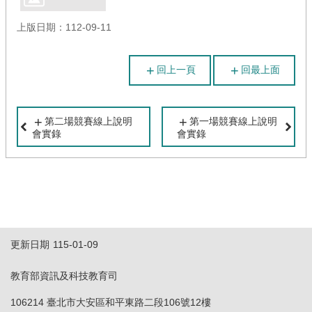
源
上版日期：112-09-11
回
首
回上一頁
回最上面
頁
網
站
第二場競賽線上說明
第一場競賽線上說明
導
會實錄
會實錄
覽
更新日期
115-01-09
教育部資訊及科技教育司
106214 臺北市大安區和平東路二段106號12樓