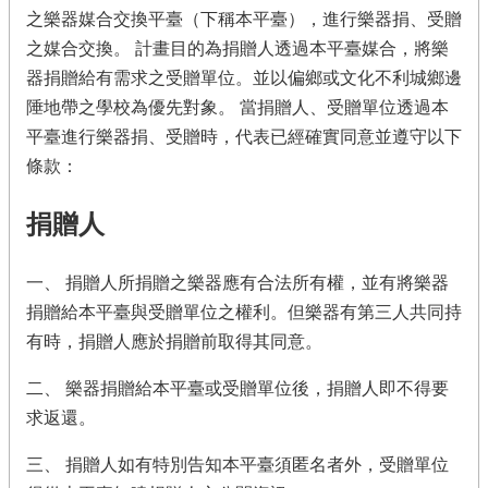
計
之樂器媒合交換平臺（下稱本平臺），進行樂器捐、受贈
畫
之媒合交換。 計畫目的為捐贈人透過本平臺媒合，將樂
介
器捐贈給有需求之受贈單位。並以偏鄉或文化不利城鄉邊
紹
陲地帶之學校為優先對象。 當捐贈人、受贈單位透過本
相
平臺進行樂器捐、受贈時，代表已經確實同意並遵守以下
關
條款：
查
詢
捐贈人
最
新
消
一、 捐贈人所捐贈之樂器應有合法所有權，並有將樂器
息
捐贈給本平臺與受贈單位之權利。但樂器有第三人共同持
有時，捐贈人應於捐贈前取得其同意。
聯
絡
二、 樂器捐贈給本平臺或受贈單位後，捐贈人即不得要
我
們
求返還。
三、 捐贈人如有特別告知本平臺須匿名者外，受贈單位
回