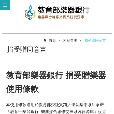
跳到主要內容區塊
進
階
搜
尋
首頁
相關查詢
捐受贈同意書
捐受贈同意書
我
要
捐
樂
教育部樂器銀行 捐受贈樂器
器
使用條款
我
需
要
樂
本使用條款適用於教育部委託實踐大學音樂學系所承辦
器
「教育部樂器銀行–樂器媒合維修交換系統資源庫」設置