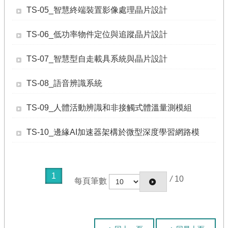
計
TS-05_智慧終端裝置影像處理晶片設計
畫
資
TS-06_低功率物件定位與追蹤晶片設計
料
TS-07_智慧型自走載具系統與晶片設計
競
賽
計
TS-08_語音辨識系統
畫
TS-09_人體活動辨識和非接觸式體溫量測模組
活
動
花
TS-10_邊緣AI加速器架構於微型深度學習網路模
絮
回
1
/
10
首
每頁筆數
頁
網
站