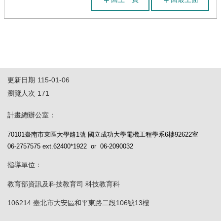
計
畫
資
料
競
賽
計
更新日期
115-01-06
畫
瀏覽人次
171
活
計畫總辦公室：
動
花
70101臺南市東區大學路1號 國立成功大學電機工程學系6樓92622室
絮
06-2757575 ext.62400*1922 or 06-2090032
回
指導單位：
首
教育部資訊及科技教育司 科技教育科
頁
106214 臺北市大安區和平東路二段106號13樓
網
站