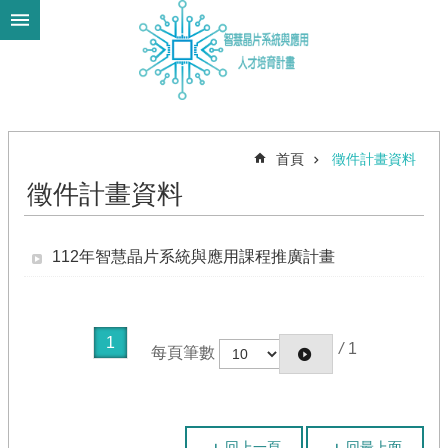
跳到主要內容區塊
進
階
搜
尋
首頁
徵件計畫資料
徵件計畫資料
關
於
112年智慧晶片系統與應用課程推廣計畫
計
畫
模
組
1
/
1
每頁筆數
教
材
徵
件
回上一頁
回最上面