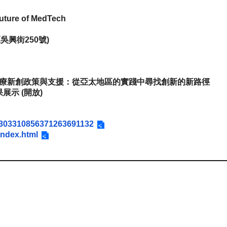
uture of MedTech
興街250號)
放) — 全球醫療新創政策與支援：從亞太地區的實踐中尋找創新的新路徑
成果展示 (開放)
2303310856371263691132
index.html