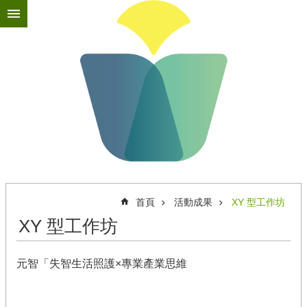
跳到主要內容區塊
進
階
搜
尋
最
新
消
息
首頁
活動成果
XY 型工作坊
關
於
XY 型工作坊
苗
圃
元智「失智生活照護×專業產業思維
苗
圃
教