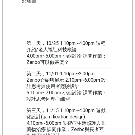
彭瑞蘭
相
關
辦
法
教
第一天，10/25 1:10pm~4:00pm 課程
練
介紹/老人福祉科技概論
授
4:00pm~5:00pm 小組討論 課間作業：
證
Zenbo可以做甚麼？
流
程
第二天，11/01 1:10pm~2:00pm
Zenbo介紹與展示 2:10pm~6:00pm 設
E
計思考與使用者經驗設計
N
C
6:10pm~7:00pm 小組討論 課間作業：
o
設計思考同理心練習
n
t
第三天，11/15 1:10pm~4:00pm 遊戲
e
化設計(gamification design)
n
4:10pm~6:00pm 失智症生活照護與非
t
藥物治療 課間作業：Zenbo與長者互