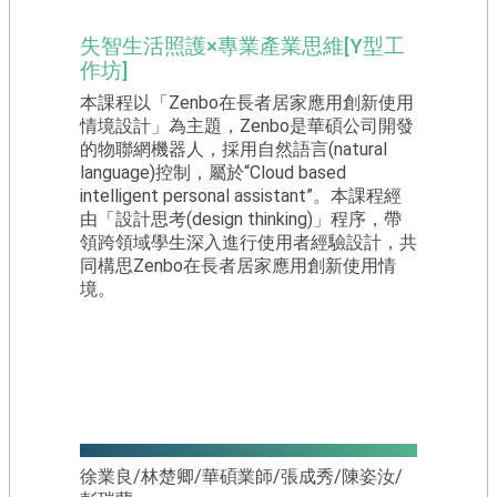
練
團
失智生活照護×專業產業思維[Y型工
作坊]
夥
本課程以「Zenbo在長者居家應用創新使用
伴
情境設計」為主題，Zenbo是華碩公司開發
學
的物聯網機器人，採用自然語言(natural
校
language)控制，屬於“Cloud based
苗
intelligent personal assistant”。本課程經
圃
由「設計思考(design thinking)」程序，帶
聯
領跨領域學生深入進行使用者經驗設計，共
盟
同構思Zenbo在長者居家應用創新使用情
境。
活
動
成
果
公
版
授課教師
教
徐業良/林楚卿/華碩業師/張成秀/陳姿汝/
材