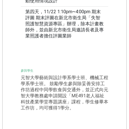
動使用情境設計
新
工
第四天，11/22 1:10pm~4:00pm 期末
程
評圖 期末評圖在新北市衛生局「失智
徵
照護智慧資源專區」辦理，除本計畫教
件
師外，並由新北市衛生局邀請長者及專
專
業照護者擔任評圖業師
區
回
首
頁
參與學生
網
元智大學藝術與設計學系學士班、機械工程
站
學系學士班。 鼓勵學生參與除妥善安排工
導
作坊過程中同學飲食與交通外，並正式向元
覽
智大學教務處申請開設「ME491老人福祉
科技產業學堂專題講座」課程，學生修畢本
工作坊，均可獲得1學分。