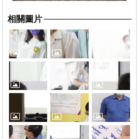
相
關
相關圖片
辦
法
教
練
授
證
流
程
E
N
C
o
n
t
e
n
t