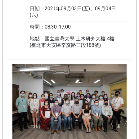
練
日期：
2021年09月03日(五)、09月04日
團
(六)
夥
時間：
08:30-17:00
伴
學
地點：
國立臺灣大學 土木研究大樓 4樓
校
(臺北市大安區辛亥路三段188號)
苗
圃
聯
盟
活
動
成
果
公
版
教
材