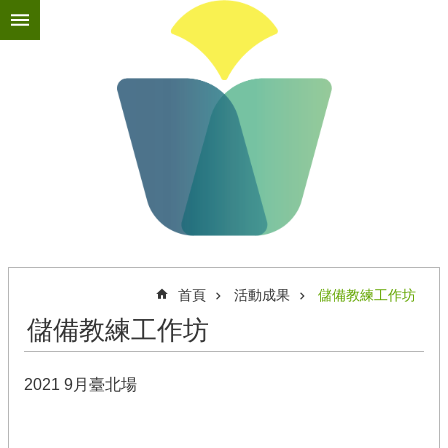
跳到主要內容區塊
進
階
搜
尋
最
新
消
息
首頁
活動成果
儲備教練工作坊
關
於
儲備教練工作坊
苗
圃
2021 9月臺北場
苗
圃
教