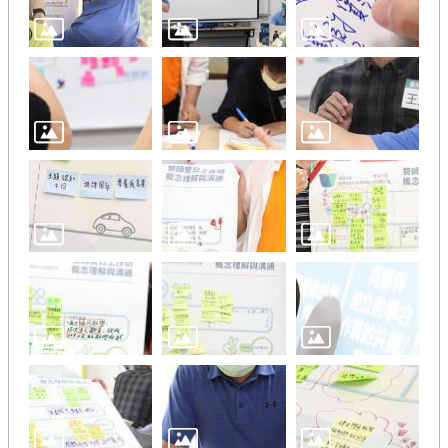
新
工
程
徵
件
專
區
回
首
頁
網
站
導
覽