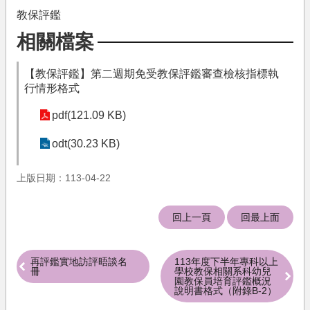
果
教保評鑑
文
相關檔案
件
下
【教保評鑑】第二週期免受教保評鑑審查檢核指標執
載
行情形格式
培
pdf(121.09 KB)
育
機
odt(30.23 KB)
構
相
上版日期：113-04-22
關
法
回上一頁
回最上面
規
關
於
再評鑑實地訪評晤談名
113年度下半年專科以上
冊
學校教保相關系科幼兒
我
園教保員培育評鑑概況
們
說明書格式（附錄B-2）