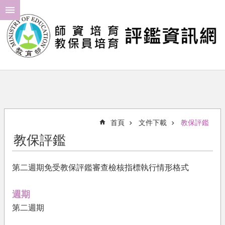
跳到主要內容區塊
進
階
搜
尋
最
新
消
首頁
文件下載
教保評鑑
息
教保評鑑
年
度
第二週期免受教保評鑑審查檢核指標執行情形格式
計
畫
週期
評
第二週期
鑑
結