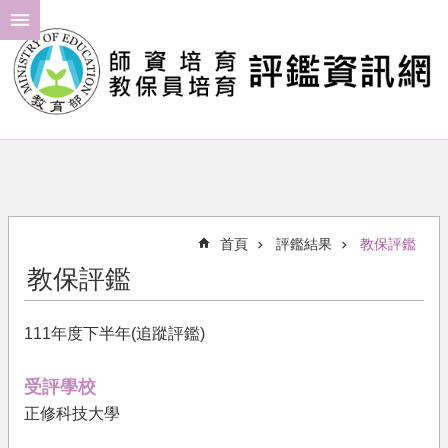
跳到主要內容區塊
進
階
搜
尋
最
新
消
首頁
評鑑結果
教保評鑑
息
教保評鑑
年
度
111年度下半年(追蹤評鑑)
計
畫
受評學校
評
正修科技大學
鑑
結