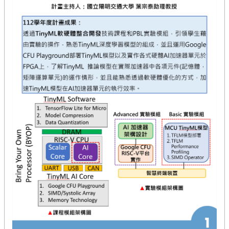
計
畫
資
料
競
賽
計
畫
活
動
花
絮
回
首
頁
網
站