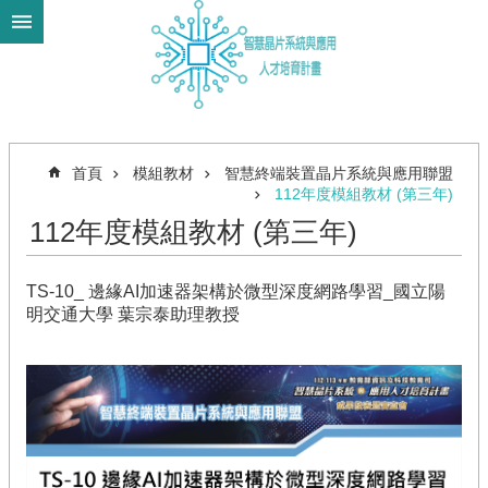
跳到主要內容區塊
進
階
搜
尋
首頁
模組教材
智慧終端裝置晶片系統與應用聯盟
112年度模組教材 (第三年)
112年度模組教材 (第三年)
關
於
計
TS-10_ 邊緣AI加速器架構於微型深度網路學習_國立陽
畫
明交通大學 葉宗泰助理教授
模
組
教
材
徵
件