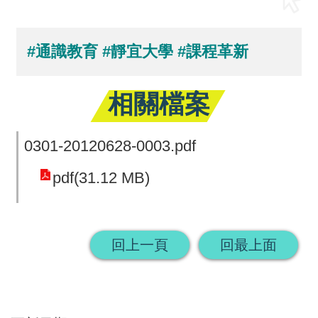
回
首
#通識教育
#靜宜大學
#課程革新
頁
相關檔案
網
站
0301-20120628-0003.pdf
導
覽
pdf(31.12 MB)
回上一頁
回最上面