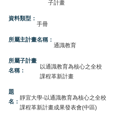
子計畫
畫
計
資料類型：
手冊
畫
申
所屬主計畫名稱：
請
通識教育
計
所屬子計畫
畫
以通識教育為核心之全校
成
名稱：
課程革新計畫
果
最
題
靜宜大學-以通識教育為核心之全校
新
名：
訊
課程革新計畫成果發表會(中區)
息