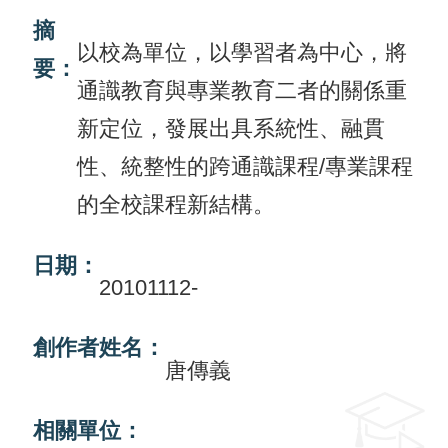
摘
活
以校為單位，以學習者為中心，將
要：
動
通識教育與專業教育二者的關係重
訊
新定位，發展出具系統性、融貫
息
性、統整性的跨通識課程/專業課程
檔
的全校課程新結構。
案
下
日期：
載
20101112-
相
創作者姓名：
關
唐傳義
網
站
相關單位：