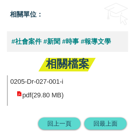
回
相關單位：
首
頁
#社會案件
#新聞
#時事
#報導文學
網
站
相關檔案
導
覽
0205-Dr-027-001-i
pdf(29.80 MB)
回上一頁
回最上面