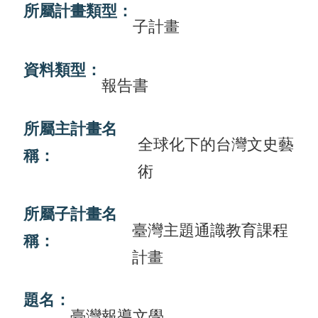
所屬計畫類型：
畫
子計畫
計
資料類型：
畫
報告書
申
請
所屬主計畫名
全球化下的台灣文史藝
計
稱：
畫
術
成
果
所屬子計畫名
臺灣主題通識教育課程
稱：
最
計畫
新
訊
題名：
息
臺灣報導文學