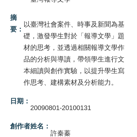
活
摘
動
以臺灣社會案件、時事及新聞為基
要：
訊
礎，激發學生對於「報導文學」題
息
材的思考，並透過相關報導文學作
檔
品的分析與導讀，帶領學生進行文
案
本細讀與創作實驗，以提升學生寫
下
作思考、建構素材及分析能力。
載
相
日期：
20090801-20100131
關
網
創作者姓名：
站
許秦蓁