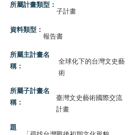
所屬計畫類型：
畫
子計畫
計
資料類型：
畫
報告書
申
請
所屬主計畫名
全球化下的台灣文史藝
計
稱：
畫
術
成
果
所屬子計畫名
臺灣文史藝術國際交流
稱：
最
計畫
新
訊
題
息
「尋找台灣戰後初期文化形貌