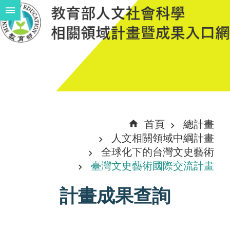
跳到主要內容區塊
進
階
搜
尋
計
首頁
總計畫
畫
人文相關領域中綱計畫
說
全球化下的台灣文史藝術
臺灣文史藝術國際交流計畫
明
中
計畫成果查詢
程
計