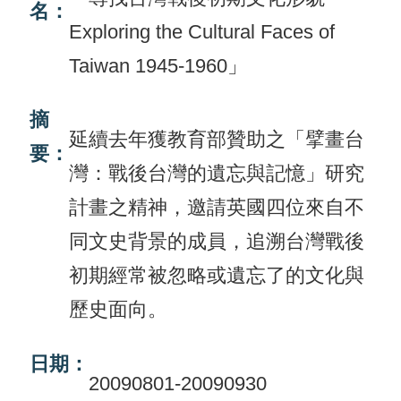
名：
Exploring the Cultural Faces of
活
Taiwan 1945-1960」
動
訊
摘
息
延續去年獲教育部贊助之「擘畫台
要：
檔
灣：戰後台灣的遺忘與記憶」研究
案
計畫之精神，邀請英國四位來自不
下
同文史背景的成員，追溯台灣戰後
載
初期經常被忽略或遺忘了的文化與
相
歷史面向。
關
網
日期：
站
20090801-20090930