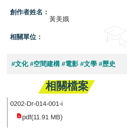
回
創作者姓名：
黃美娥
首
頁
相關單位：
網
站
#文化
#空間建構
#電影
#文學
#歷史
導
覽
相關檔案
0202-Dr-014-001-i
pdf(11.91 MB)