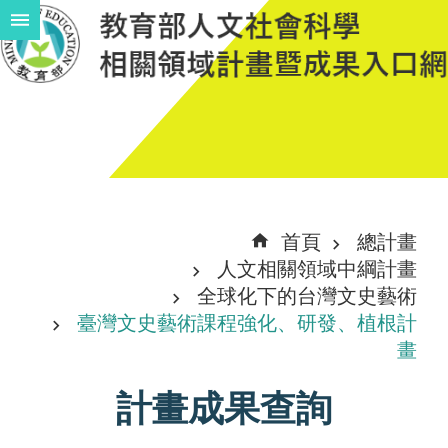
跳到主要內容區塊
進
階
搜
尋
計
首頁
總計畫
畫
人文相關領域中綱計畫
說
全球化下的台灣文史藝術
臺灣文史藝術課程強化、研發、植根計
明
畫
中
計畫成果查詢
程
計