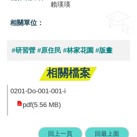
賴瑛瑛
回
首
相關單位：
頁
網
#研習營
#原住民
#林家花園
#版畫
站
導
相關檔案
覽
0201-Do-001-001-i
pdf(5.56 MB)
回上一頁
回最上面