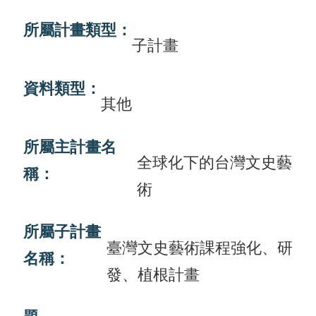
畫
所屬計畫類型：
子計畫
計
畫
資料類型：
申
其他
請
所屬主計畫名
計
全球化下的台灣文史藝
畫
稱：
術
成
果
所屬子計畫
最
臺灣文史藝術課程強化、研
名稱：
新
發、植根計畫
訊
息