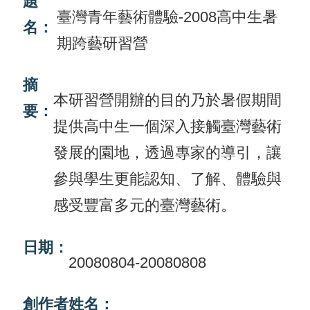
題
臺灣青年藝術體驗-2008高中生暑
名：
活
期跨藝研習營
動
訊
摘
息
本研習營開辦的目的乃於暑假期間
要：
提供高中生一個深入接觸臺灣藝術
檔
案
發展的園地，透過專家的導引，讓
下
參與學生更能認知、了解、體驗與
載
感受豐富多元的臺灣藝術。
相
關
日期：
20080804-20080808
網
站
創作者姓名：