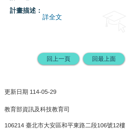
計畫描述：
活
詳全文
動
訊
息
檔
回上一頁
回最上面
案
下
載
更新日期
114-05-29
相
關
教育部資訊及科技教育司
網
站
106214 臺北市大安區和平東路二段106號12樓