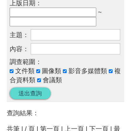
上版日期：
畫
~
計
畫
主題：
申
請
內容：
計
調查範圍：
畫
文件類
圖像類
影音多媒體類
複
成
合資料類
會議類
果
最
新
查詢結果：
訊
共
筆 |
/
頁 |
第一頁
|
上一頁
|
下一頁
|
最
息