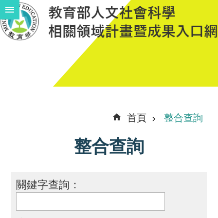
跳到主要內容區塊
進
階
搜
尋
計
首頁
整合查詢
畫
整合查詢
說
明
中
關鍵字查詢：
程
計