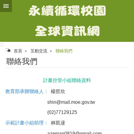
跳到主要內容區塊
進
階
搜
尋
:::
:::
首頁
互動交流
聯絡我們
計
聯絡我們
畫
簡
介
計畫控管小組聯絡資料
智
教育部承辦聯絡人：
楊哲欣
慧
化
shin@mail.moe.gov.tw
氣
候
(02)77129125
友
示範計畫小組助理：
林凱逯
善
校
azeman0819@gmail.com