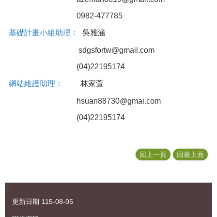
園
專
0982-477785
區
基礎計畫小組助理：
吳雅涵
歷
sdgsfortw@gmail.com
年
計
(04)22195174
畫
成
網站維護助理：
林家萱
果
hsuan88730@gmai.com
訊
(04)22195174
息
公
告
回上一頁
回最上面
資
料
下
:::
載
區
更新日期
115-08-05